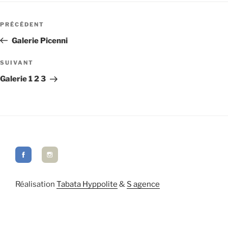
Navigation
de
Article
PRÉCÉDENT
l’article
précédent
Galerie Picenni
Article
SUIVANT
suivant
Galerie 1 2 3
Réalisation
Tabata Hyppolite
&
S agence